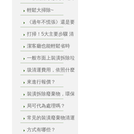
輕鬆大掃除~
《過年不慌張》還是要
打掃！5大主要步驟 清
潔客廳也能輕鬆省時
一般市面上裝潢拆除垃
圾清運費用，依照什麼
來進行報價？
裝潢拆除廢棄物，環保
局可代為處理嗎？
常見的裝潢廢棄物清運
方式有哪些？