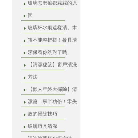
玻璃怎麼擦都霧霧的原
因
玻璃杯水痕這樣清、木
筷不能整把搓！餐具清
潔保養你洗對了嗎
【清潔秘笈】窗戶清洗
方法
【懶人年終大掃除】清
潔篇：事半功倍！零失
敗的掃除技巧
玻璃燈具清潔