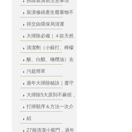
拆除裝潢前注意事項
裝潢修繕產生廢棄物不
得交由環保局清運
大掃除必備｜４款天然
清潔劑（小蘇打、檸檬
酸、白醋、橄欖油）去
污超簡單
過年大掃除秘訣｜遵守
大掃除5大原則不麻煩，
打掃順序＆方法一次介
紹
27個清潔小竅門，過年