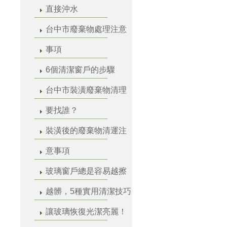
直接沖水
台中市廢棄物處理注意
事項
6個清潔窗戶的步驟
台中市裝潢廢棄物清理
要找誰？
裝潢後的廢棄物清運注
意事項
玻璃窗戶總是容易越擦
越髒，5種實用清潔技巧
讓玻璃恢復光潔亮麗！