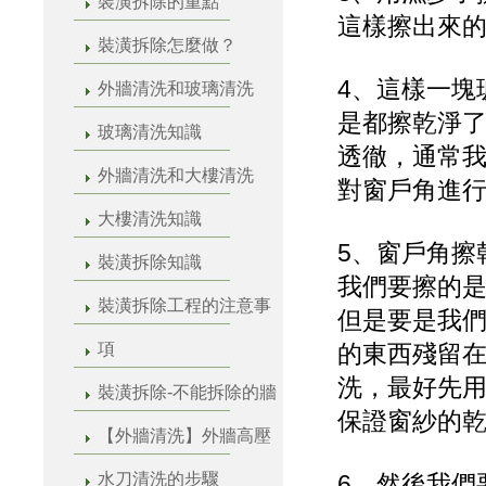
裝潢拆除的重點
這樣擦出來
裝潢拆除怎麼做？
4、這樣一塊
外牆清洗和玻璃清洗
是都擦乾淨
玻璃清洗知識
透徹，通常
外牆清洗和大樓清洗
對窗戶角進
大樓清洗知識
5、窗戶角擦
裝潢拆除知識
我們要擦的
裝潢拆除工程的注意事
但是要是我
項
的東西殘留
洗，最好先
裝潢拆除-不能拆除的牆
保證窗紗的
【外牆清洗】外牆高壓
水刀清洗的步驟
6、然後我們