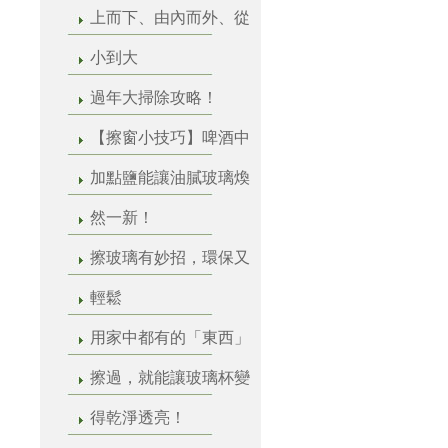
上而下、由內而外、從
小到大
過年大掃除攻略！
【擦窗小技巧】啤酒中
加點鹽能讓油膩玻璃煥
然一新！
擦玻璃有妙招，環保又
輕鬆
用家中都有的「東西」
擦過，就能讓玻璃杯變
得乾淨透亮！