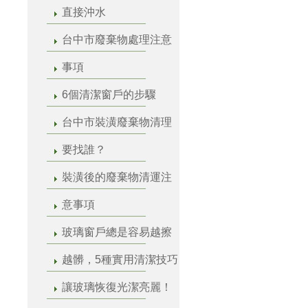
直接沖水
台中市廢棄物處理注意
事項
6個清潔窗戶的步驟
台中市裝潢廢棄物清理
要找誰？
裝潢後的廢棄物清運注
意事項
玻璃窗戶總是容易越擦
越髒，5種實用清潔技巧
讓玻璃恢復光潔亮麗！