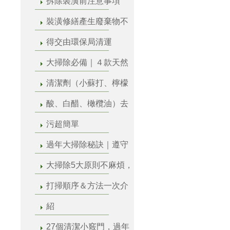
拆除裝潢前注意事項
裝潢修繕產生廢棄物不
得交由環保局清運
大掃除必備｜４款天然
清潔劑（小蘇打、檸檬
酸、白醋、橄欖油）去
污超簡單
過年大掃除秘訣｜遵守
大掃除5大原則不麻煩，
打掃順序＆方法一次介
紹
27個清潔小竅門，過年