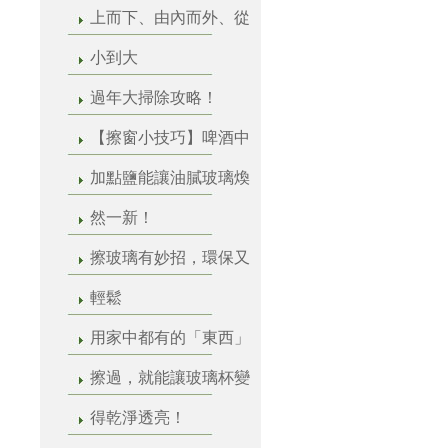
上而下、由內而外、從
小到大
過年大掃除攻略！
【擦窗小技巧】啤酒中
加點鹽能讓油膩玻璃煥
然一新！
擦玻璃有妙招，環保又
輕鬆
用家中都有的「東西」
擦過，就能讓玻璃杯變
得乾淨透亮！