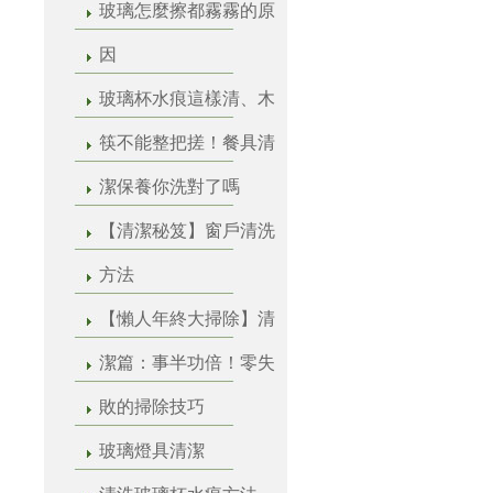
玻璃怎麼擦都霧霧的原
因
玻璃杯水痕這樣清、木
筷不能整把搓！餐具清
潔保養你洗對了嗎
【清潔秘笈】窗戶清洗
方法
【懶人年終大掃除】清
潔篇：事半功倍！零失
敗的掃除技巧
玻璃燈具清潔