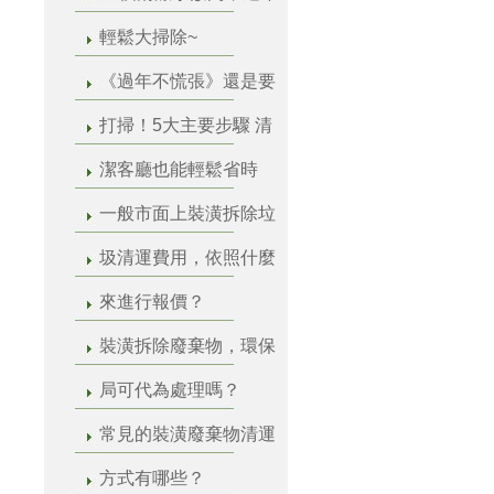
輕鬆大掃除~
《過年不慌張》還是要
打掃！5大主要步驟 清
潔客廳也能輕鬆省時
一般市面上裝潢拆除垃
圾清運費用，依照什麼
來進行報價？
裝潢拆除廢棄物，環保
局可代為處理嗎？
常見的裝潢廢棄物清運
方式有哪些？