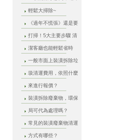
輕鬆大掃除~
《過年不慌張》還是要
打掃！5大主要步驟 清
潔客廳也能輕鬆省時
一般市面上裝潢拆除垃
圾清運費用，依照什麼
來進行報價？
裝潢拆除廢棄物，環保
局可代為處理嗎？
常見的裝潢廢棄物清運
方式有哪些？