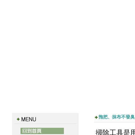
拖把、抹布不發臭
掃除工具是