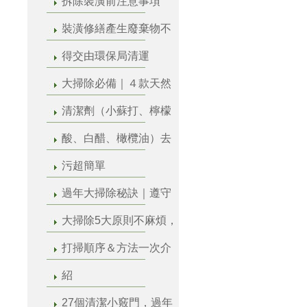
拆除裝潢前注意事項
裝潢修繕產生廢棄物不
得交由環保局清運
大掃除必備｜４款天然
清潔劑（小蘇打、檸檬
酸、白醋、橄欖油）去
污超簡單
過年大掃除秘訣｜遵守
大掃除5大原則不麻煩，
打掃順序＆方法一次介
紹
27個清潔小竅門，過年