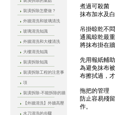
裝潢拆除的重點
煮過可殺菌
裝潢拆除怎麼做？
抹布加水及白
外牆清洗和玻璃清洗
吊掛晾乾不
玻璃清洗知識
通風晾乾最
外牆清洗和大樓清洗
將抹布掛在
大樓清洗知識
先用報紙輔
裝潢拆除知識
為避免抹布
裝潢拆除工程的注意事
布擦拭過，
項
拖把的管理
裝潢拆除-不能拆除的牆
防止容易殘
【外牆清洗】外牆高壓
作。
水刀清洗的步驟