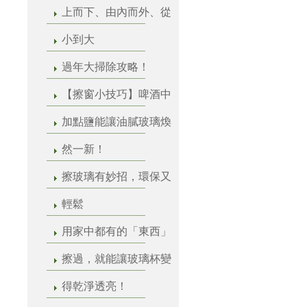
上而下、由內而外、從
小到大
過年大掃除攻略！
【擦窗小技巧】啤酒中
加點鹽能讓油膩玻璃煥
然一新！
擦玻璃有妙招，環保又
輕鬆
用家中都有的「東西」
擦過，就能讓玻璃杯變
得乾淨透亮！