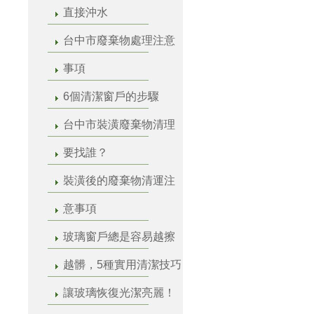
直接沖水
台中市廢棄物處理注意
事項
6個清潔窗戶的步驟
台中市裝潢廢棄物清理
要找誰？
裝潢後的廢棄物清運注
意事項
玻璃窗戶總是容易越擦
越髒，5種實用清潔技巧
讓玻璃恢復光潔亮麗！