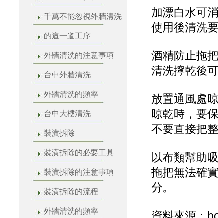
加漂白水可
千萬不能忽視外牆清洗
使用後清洗
的這一道工序
酒精防止拖
外牆清洗的注意事項
清洗擰乾後
台中外牆清洗
外牆清洗的頻率
放置通風處
晾乾時，要
台中大樓清洗
不要直接把
裝潢拆除
裝潢拆除的必要工具
以布類幫助
拖把無法確
裝潢拆除的注意事項
分。
裝潢拆除的流程
外牆清洗的頻率
資料來源：bo