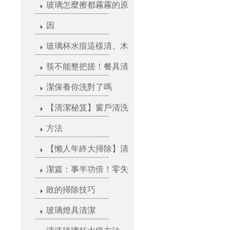
玻璃怎麼擦都霧霧的原
因
玻璃杯水痕這樣清、木
筷不能整把搓！餐具清
潔保養你洗對了嗎
【清潔秘笈】窗戶清洗
方法
【懶人年終大掃除】清
潔篇：事半功倍！零失
敗的掃除技巧
玻璃燈具清潔