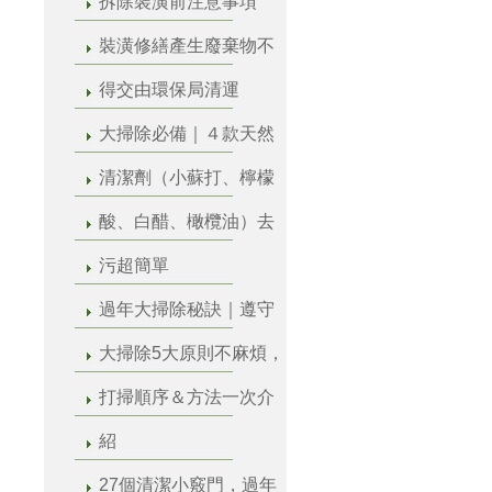
拆除裝潢前注意事項
裝潢修繕產生廢棄物不
得交由環保局清運
大掃除必備｜４款天然
清潔劑（小蘇打、檸檬
酸、白醋、橄欖油）去
污超簡單
過年大掃除秘訣｜遵守
大掃除5大原則不麻煩，
打掃順序＆方法一次介
紹
27個清潔小竅門，過年