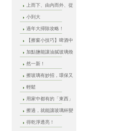
上而下、由內而外、從
小到大
過年大掃除攻略！
【擦窗小技巧】啤酒中
加點鹽能讓油膩玻璃煥
然一新！
擦玻璃有妙招，環保又
輕鬆
用家中都有的「東西」
擦過，就能讓玻璃杯變
得乾淨透亮！