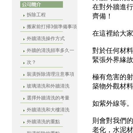
在對外牆進
拆除工程
齊備！
搬家前打掃3個準備事項
在這裡給大家
外牆清洗操作方式
對於任何材
外牆的清洗頻率多久一
緊張外界緣
次？
裝潢拆除清理注意事項
極有危害的
築物外觀材
玻璃清洗和外牆清洗
選擇外牆清洗的考量
如紫外線等
外牆清洗和大樓清洗
則會對我們
外牆清洗的重點
老化，水泥