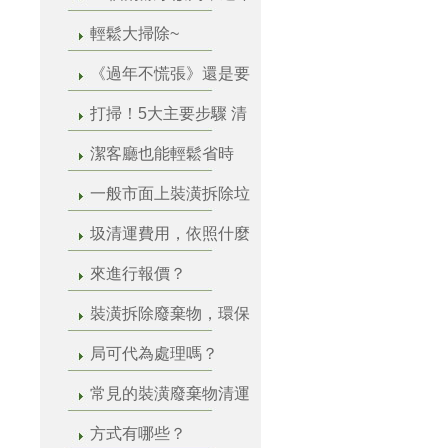
輕鬆大掃除~
《過年不慌張》還是要
打掃！5大主要步驟 清
潔客廳也能輕鬆省時
一般市面上裝潢拆除垃
圾清運費用，依照什麼
來進行報價？
裝潢拆除廢棄物，環保
局可代為處理嗎？
常見的裝潢廢棄物清運
方式有哪些？