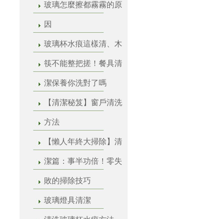
玻璃怎麼擦都霧霧的原
因
玻璃杯水痕這樣清、木
筷不能整把搓！餐具清
潔保養你洗對了嗎
【清潔秘笈】窗戶清洗
方法
【懶人年終大掃除】清
潔篇：事半功倍！零失
敗的掃除技巧
玻璃燈具清潔