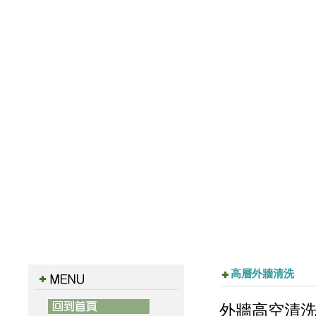
高層外牆清洗
外牆高空清