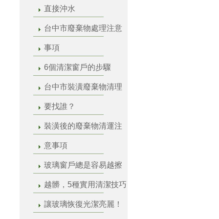
直接沖水
台中市廢棄物處理注意
事項
6個清潔窗戶的步驟
台中市裝潢廢棄物清理
要找誰？
裝潢後的廢棄物清運注
意事項
玻璃窗戶總是容易越擦
越髒，5種實用清潔技巧
讓玻璃恢復光潔亮麗！