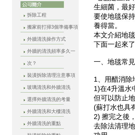
生細菌，最
拆除工程
要使地毯保
養得當。
搬家前打掃3個準備事項
本文介紹地
外牆清洗操作方式
下面一起來
外牆的清洗頻率多久一
一、地毯常
次？
裝潢拆除清理注意事項
1、用醋消除
玻璃清洗和外牆清洗
1)在4升溫
但可以防止
選擇外牆清洗的考量
(蘇打水也具
外牆清洗和大樓清洗
2) 擦完之
外牆清洗的重點
去除法清理