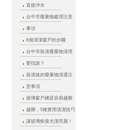
直接沖水
台中市廢棄物處理注意
事項
6個清潔窗戶的步驟
台中市裝潢廢棄物清理
要找誰？
裝潢後的廢棄物清運注
意事項
玻璃窗戶總是容易越擦
越髒，5種實用清潔技巧
讓玻璃恢復光潔亮麗！