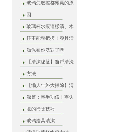
玻璃怎麼擦都霧霧的原
因
玻璃杯水痕這樣清、木
筷不能整把搓！餐具清
潔保養你洗對了嗎
【清潔秘笈】窗戶清洗
方法
【懶人年終大掃除】清
潔篇：事半功倍！零失
敗的掃除技巧
玻璃燈具清潔