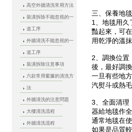
高空外牆清洗常用方法
三、保養地
裝潢拆除不能忽視的一
1、地毯用久
道工序
豔起來，可在
用乾淨的溫
外牆清洗不能忽視的一
道工序
2、調換位置
裝潢拆除注意事項
後，最好調
一旦有些地
六款常用窗簾的清洗方
汽熨斗或熱
法
外牆清洗的注意問題
3、全面清理
器給地毯作
大樓清洗流程
通常地毯在
外牆清洗流程
如果是品質