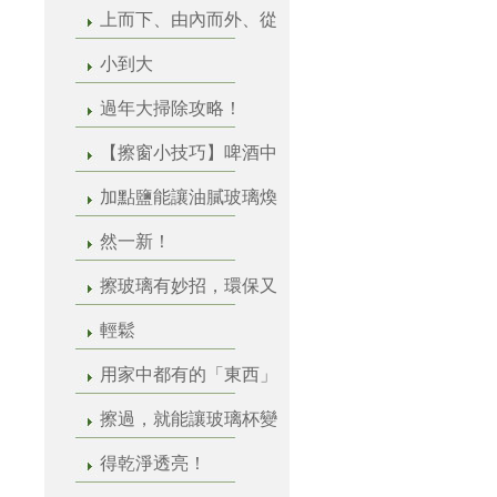
上而下、由內而外、從
小到大
過年大掃除攻略！
【擦窗小技巧】啤酒中
加點鹽能讓油膩玻璃煥
然一新！
擦玻璃有妙招，環保又
輕鬆
用家中都有的「東西」
擦過，就能讓玻璃杯變
得乾淨透亮！