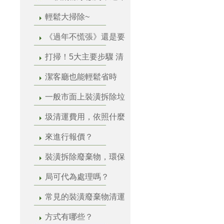
輕鬆大掃除~
《過年不慌張》還是要
打掃！5大主要步驟 清
潔客廳也能輕鬆省時
一般市面上裝潢拆除垃
圾清運費用，依照什麼
來進行報價？
裝潢拆除廢棄物，環保
局可代為處理嗎？
常見的裝潢廢棄物清運
方式有哪些？