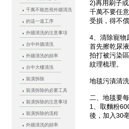
2)再用刷子
千萬不能忽視外牆清洗
千萬不要任
受損，得不
的這一道工序
外牆清洗的注意事項
4、清除寵物
台中外牆清洗
首先擦乾尿
拍打被污染
外牆清洗的頻率
紋理梳理。
台中大樓清洗
裝潢拆除
地毯污漬清
裝潢拆除的必要工具
二、地毯要
裝潢拆除的注意事項
1、取麵粉60
裝潢拆除的流程
後，加入30
外牆清洗的頻率