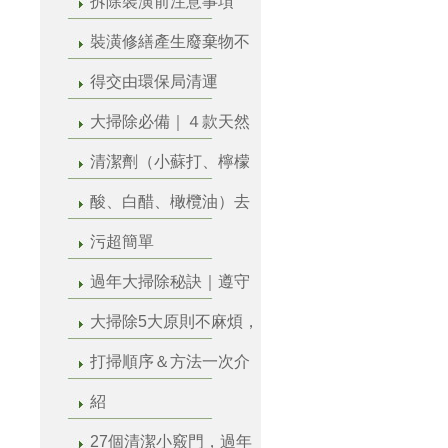
拆除裝潢前注意事項
裝潢修繕產生廢棄物不
得交由環保局清運
大掃除必備｜４款天然
清潔劑（小蘇打、檸檬
酸、白醋、橄欖油）去
污超簡單
過年大掃除秘訣｜遵守
大掃除5大原則不麻煩，
打掃順序＆方法一次介
紹
27個清潔小竅門，過年