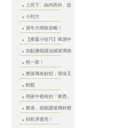
上而下、由內而外、從
小到大
過年大掃除攻略！
【擦窗小技巧】啤酒中
加點鹽能讓油膩玻璃煥
然一新！
擦玻璃有妙招，環保又
輕鬆
用家中都有的「東西」
擦過，就能讓玻璃杯變
得乾淨透亮！