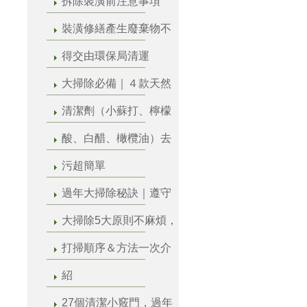
拆除裝潢前注意事項
裝潢修繕產生廢棄物不
得交由環保局清運
大掃除必備｜４款天然
清潔劑（小蘇打、檸檬
酸、白醋、橄欖油）去
污超簡單
過年大掃除秘訣｜遵守
大掃除5大原則不麻煩，
打掃順序＆方法一次介
紹
27個清潔小竅門，過年