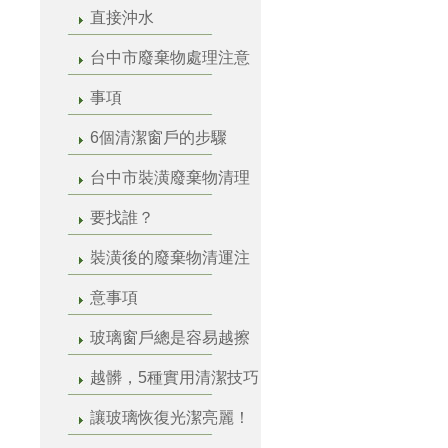
直接沖水
台中市廢棄物處理注意
事項
6個清潔窗戶的步驟
台中市裝潢廢棄物清理
要找誰？
裝潢後的廢棄物清運注
意事項
玻璃窗戶總是容易越擦
越髒，5種實用清潔技巧
讓玻璃恢復光潔亮麗！