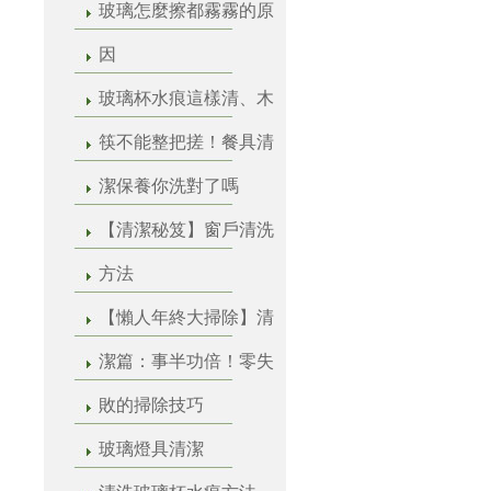
玻璃怎麼擦都霧霧的原
因
玻璃杯水痕這樣清、木
筷不能整把搓！餐具清
潔保養你洗對了嗎
【清潔秘笈】窗戶清洗
方法
【懶人年終大掃除】清
潔篇：事半功倍！零失
敗的掃除技巧
玻璃燈具清潔