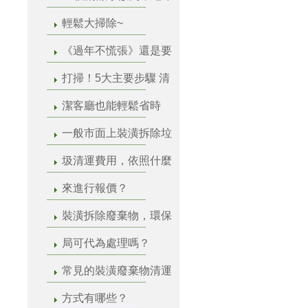
輕鬆大掃除~
《過年不慌張》還是要
打掃！5大主要步驟 清
潔客廳也能輕鬆省時
一般市面上裝潢拆除垃
圾清運費用，依照什麼
來進行報價？
裝潢拆除廢棄物，環保
局可代為處理嗎？
常見的裝潢廢棄物清運
方式有哪些？