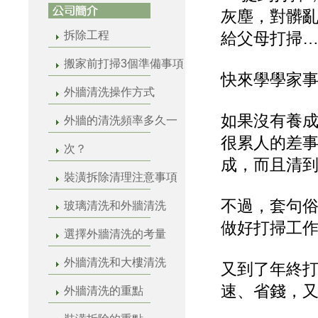
灰塵，對髒
拆除工程
給父母打掃
搬家前打掃3個準備事項
快來學學家
外牆清洗操作方式
如果沒有養
外牆的清洗頻率多久一
很累人的差
次？
成，而且清
裝潢拆除清理注意事項
不過，套句
玻璃清洗和外牆清洗
做好打掃工
選擇外牆清洗的考量
外牆清洗和大樓清洗
又到了年終打
速、省錢，
外牆清洗的重點