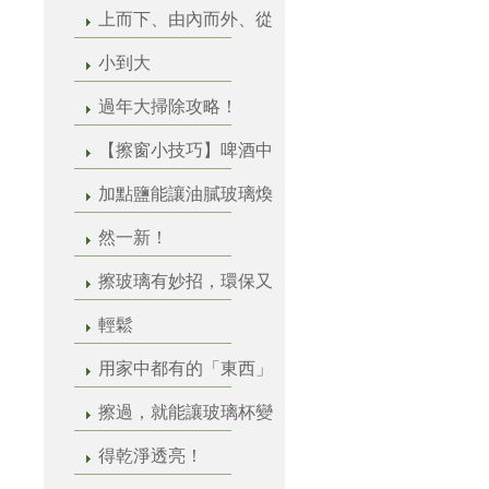
上而下、由內而外、從
小到大
過年大掃除攻略！
【擦窗小技巧】啤酒中
加點鹽能讓油膩玻璃煥
然一新！
擦玻璃有妙招，環保又
輕鬆
用家中都有的「東西」
擦過，就能讓玻璃杯變
得乾淨透亮！