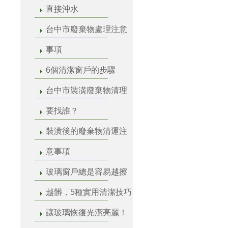
直接沖水
台中市廢棄物處理注意
事項
6個清潔窗戶的步驟
台中市裝潢廢棄物清理
要找誰？
裝潢後的廢棄物清運注
意事項
玻璃窗戶總是容易越擦
越髒，5種實用清潔技巧
讓玻璃恢復光潔亮麗！