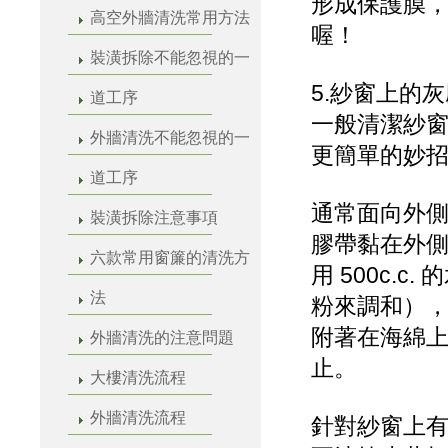
形成保護膜
高空外牆清洗常用方法
喔！
裝潢拆除不能忽視的一
5.紗窗上的灰
道工序
一般清潔紗
外牆清洗不能忽視的一
更簡單的妙
道工序
通常面向外
裝潢拆除注意事項
膠帶黏在外
六款常用窗簾的清洗方
用 500c.c
法
粉來調和）
附著在海綿
外牆清洗的注意問題
止。
大樓清洗流程
外牆清洗流程
針對紗窗上