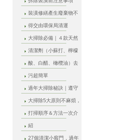
拆除裝潢前注意事項
裝潢修繕產生廢棄物不
得交由環保局清運
大掃除必備｜４款天然
清潔劑（小蘇打、檸檬
酸、白醋、橄欖油）去
污超簡單
過年大掃除秘訣｜遵守
大掃除5大原則不麻煩，
打掃順序＆方法一次介
紹
27個清潔小竅門，過年