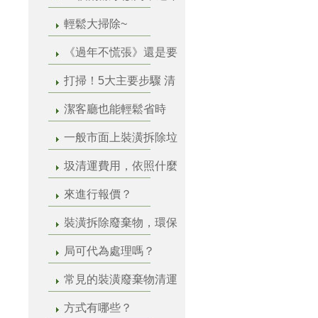
輕鬆大掃除~
《過年不慌張》還是要
打掃！5大主要步驟 清
潔客廳也能輕鬆省時
一般市面上裝潢拆除垃
圾清運費用，依照什麼
來進行報價？
裝潢拆除廢棄物，環保
局可代為處理嗎？
常見的裝潢廢棄物清運
方式有哪些？