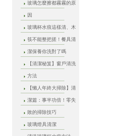
玻璃怎麼擦都霧霧的原
因
玻璃杯水痕這樣清、木
筷不能整把搓！餐具清
潔保養你洗對了嗎
【清潔秘笈】窗戶清洗
方法
【懶人年終大掃除】清
潔篇：事半功倍！零失
敗的掃除技巧
玻璃燈具清潔