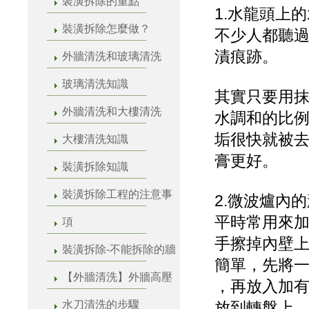
裝潢拆除的重點
1.水龍頭上
裝潢拆除怎麼做？
不少人都聽
漬痕跡。
外牆清洗和玻璃清洗
玻璃清洗知識
其實只要用
外牆清洗和大樓清洗
水調和的比例
垢很快就被
大樓清洗知識
膏更好。
裝潢拆除知識
裝潢拆除工程的注意事
2.微波爐內
平時常用來
項
手擦掉內壁
裝潢拆除-不能拆除的牆
簡單，先將一
【外牆清洗】外牆高壓
，再放入加有
水刀清洗的步驟
放到轉盤上，