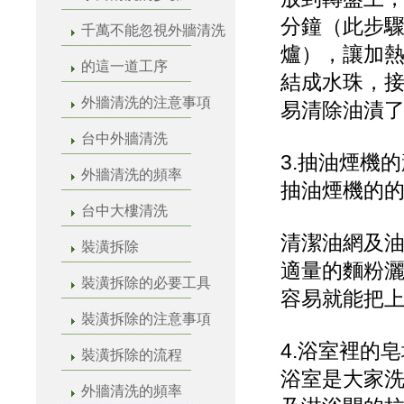
分鐘（此步
千萬不能忽視外牆清洗
爐），讓加
的這一道工序
結成水珠，
外牆清洗的注意事項
易清除油漬
台中外牆清洗
3.抽油煙機
外牆清洗的頻率
抽油煙機的
台中大樓清洗
清潔油網及
裝潢拆除
適量的麵粉
裝潢拆除的必要工具
容易就能把
裝潢拆除的注意事項
4.浴室裡的
裝潢拆除的流程
浴室是大家
外牆清洗的頻率