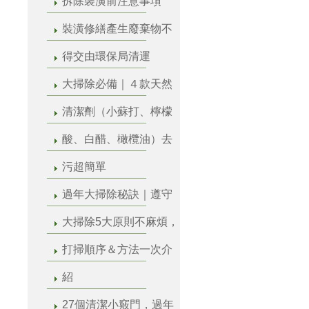
拆除裝潢前注意事項
裝潢修繕產生廢棄物不
得交由環保局清運
大掃除必備｜４款天然
清潔劑（小蘇打、檸檬
酸、白醋、橄欖油）去
污超簡單
過年大掃除秘訣｜遵守
大掃除5大原則不麻煩，
打掃順序＆方法一次介
紹
27個清潔小竅門，過年