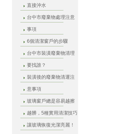
直接沖水
台中市廢棄物處理注意
事項
6個清潔窗戶的步驟
台中市裝潢廢棄物清理
要找誰？
裝潢後的廢棄物清運注
意事項
玻璃窗戶總是容易越擦
越髒，5種實用清潔技巧
讓玻璃恢復光潔亮麗！