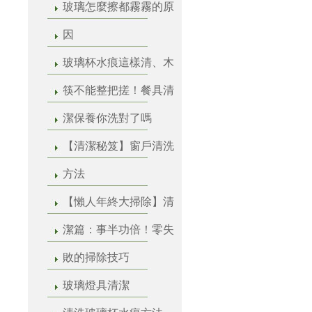
玻璃怎麼擦都霧霧的原
因
玻璃杯水痕這樣清、木
筷不能整把搓！餐具清
潔保養你洗對了嗎
【清潔秘笈】窗戶清洗
方法
【懶人年終大掃除】清
潔篇：事半功倍！零失
敗的掃除技巧
玻璃燈具清潔