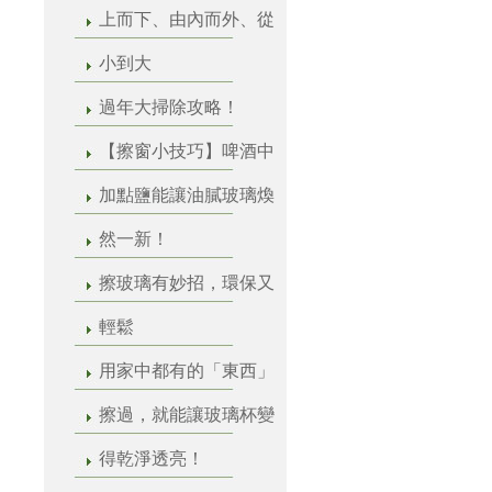
上而下、由內而外、從
小到大
過年大掃除攻略！
【擦窗小技巧】啤酒中
加點鹽能讓油膩玻璃煥
然一新！
擦玻璃有妙招，環保又
輕鬆
用家中都有的「東西」
擦過，就能讓玻璃杯變
得乾淨透亮！