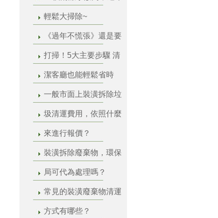
輕鬆大掃除~
《過年不慌張》還是要
打掃！5大主要步驟 清
潔客廳也能輕鬆省時
一般市面上裝潢拆除垃
圾清運費用，依照什麼
來進行報價？
裝潢拆除廢棄物，環保
局可代為處理嗎？
常見的裝潢廢棄物清運
方式有哪些？