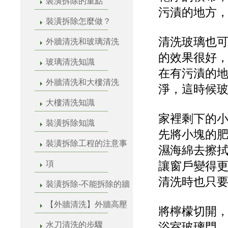
裝潢拆除的重點
污漬的地方
裝潢拆除怎麼做？
清洗玻璃也
外牆清洗和玻璃清洗
的效果很好
玻璃清洗知識
在有污漬的
外牆清洗和大樓清洗
淨，這時候
大樓清洗知識
家裡剩下的
裝潢拆除知識
先將小塊的
裝潢拆除工程的注意事
濕海綿去擦
項
讓窗戶變得
清洗時也只
裝潢拆除-不能拆除的牆
【外牆清洗】外牆高壓
將檸檬切開
水刀清洗的步驟
浴室玻璃門