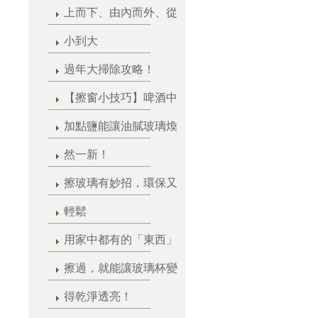
上而下、由內而外、從
小到大
過年大掃除攻略！
【擦窗小技巧】啤酒中
加點鹽能讓油膩玻璃煥
然一新！
擦玻璃有妙招，環保又
輕鬆
用家中都有的「東西」
擦過，就能讓玻璃杯變
得乾淨透亮！