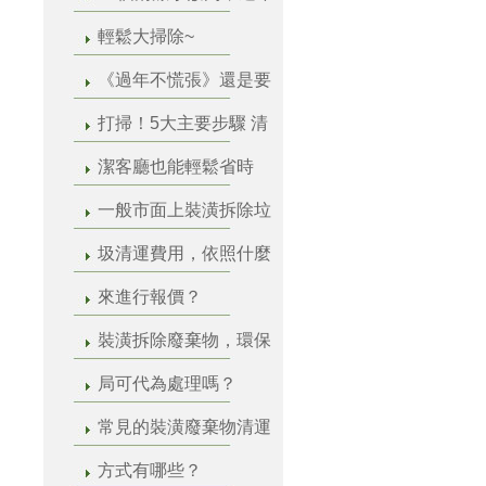
輕鬆大掃除~
《過年不慌張》還是要
打掃！5大主要步驟 清
潔客廳也能輕鬆省時
一般市面上裝潢拆除垃
圾清運費用，依照什麼
來進行報價？
裝潢拆除廢棄物，環保
局可代為處理嗎？
常見的裝潢廢棄物清運
方式有哪些？