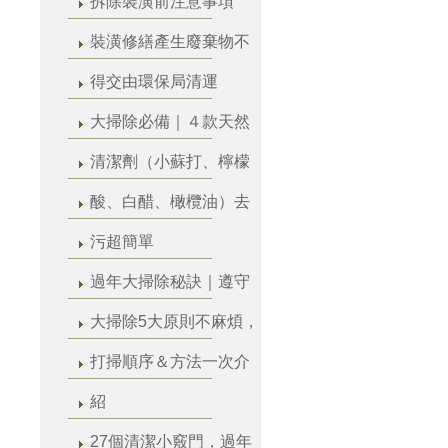
拆除裝潢前注意事項
裝潢修繕產生廢棄物不
得交由環保局清運
大掃除必備｜４款天然
清潔劑（小蘇打、檸檬
酸、白醋、橄欖油）去
污超簡單
過年大掃除秘訣｜遵守
大掃除5大原則不麻煩，
打掃順序＆方法一次介
紹
27個清潔小竅門，過年