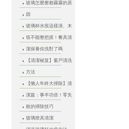
玻璃怎麼擦都霧霧的原
因
玻璃杯水痕這樣清、木
筷不能整把搓！餐具清
潔保養你洗對了嗎
【清潔秘笈】窗戶清洗
方法
【懶人年終大掃除】清
潔篇：事半功倍！零失
敗的掃除技巧
玻璃燈具清潔