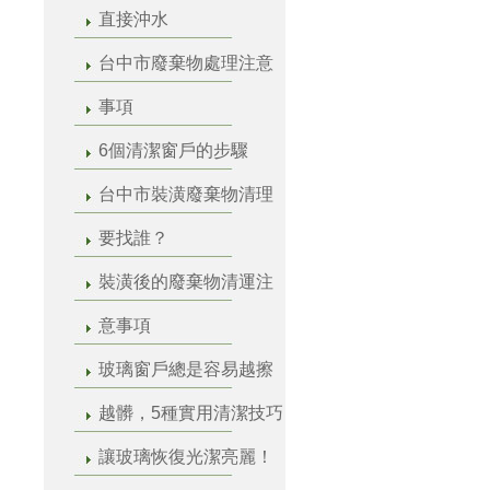
直接沖水
台中市廢棄物處理注意
事項
6個清潔窗戶的步驟
台中市裝潢廢棄物清理
要找誰？
裝潢後的廢棄物清運注
意事項
玻璃窗戶總是容易越擦
越髒，5種實用清潔技巧
讓玻璃恢復光潔亮麗！